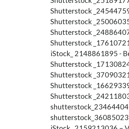
Shutterstock _2518917
Shutterstock _24544759
Shutterstock _25006035
Shutterstock _24886407
Shutterstock _17610721
iStock_ 2148861895 - B
Shutterstock _17130824
Shutterstock _37090321
Shutterstock _1662933
Shutterstock _24211803
shutterstock_234644043
shutterstock_360850233
iStock_ 2159213036 – V