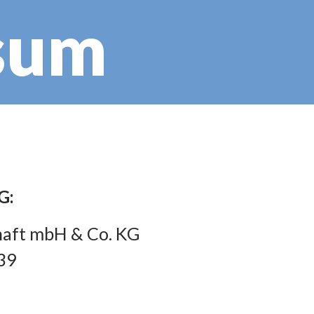
sum
G:
haft mbH & Co. KG
39