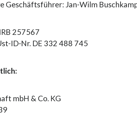
hre Geschäftsführer: Jan-Wilm Buschkamp
HRB 257567
Ust-ID-Nr. DE 332 488 745
lich:
haft mbH & Co. KG
39