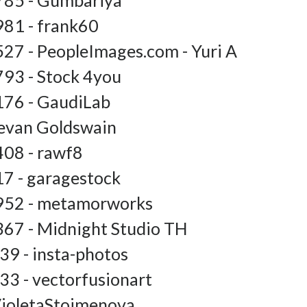
785 - Gumbariya
81 - frank60
27 - PeopleImages.com - Yuri A
93 - Stock 4you
76 - GaudiLab
evan Goldswain
08 - rawf8
7 - garagestock
952 - metamorworks
67 - Midnight Studio TH
9 - insta-photos
3 - vectorfusionart
ioletaStoimenova